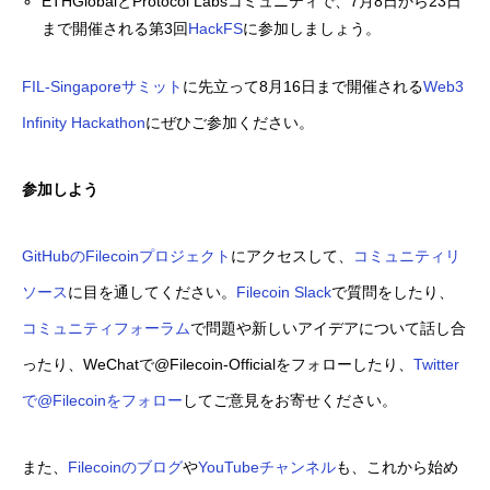
ETHGlobalとProtocol Labsコミュニティで、7月8日から23日
まで開催される第3回
HackFS
に参加しましょう。
FIL-Singaporeサミット
に先立って8月16日まで開催される
Web3
Infinity Hackathon
にぜひご参加ください。
参加しよう
GitHubのFilecoinプロジェクト
にアクセスして、
コミュニティリ
ソース
に目を通してください。
Filecoin Slack
で質問をしたり、
コミュニティフォーラム
で問題や新しいアイデアについて話し合
ったり、WeChatで@Filecoin-Officialをフォローしたり、
Twitter
で@Filecoinをフォロー
してご意見をお寄せください。
また、
Filecoinのブログ
や
YouTubeチャンネル
も、これから始め