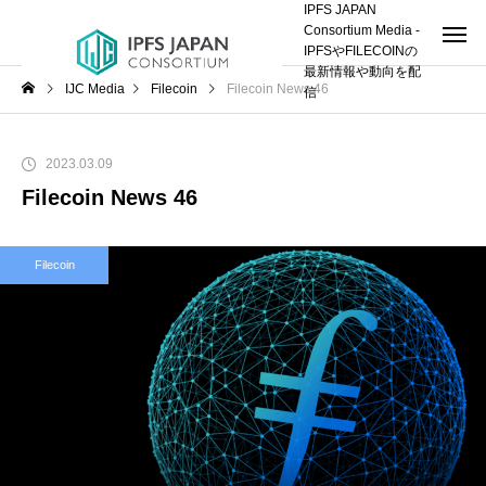
IPFS JAPAN
Consortium Media -
IPFSやFILECOINの
最新情報や動向を配
IJC Media
Filecoin
Filecoin News 46
信
2023.03.09
Filecoin News 46
Filecoin