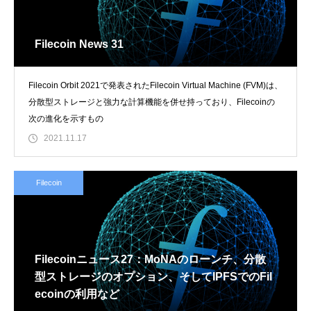
Filecoin News 31
Filecoin Orbit 2021で発表されたFilecoin Virtual Machine (FVM)は、
分散型ストレージと強力な計算機能を併せ持っており、Filecoinの
次の進化を示すもの
2021.11.17
Filecoin
Filecoinニュース27：MoNAのローンチ、分散
型ストレージのオプション、そしてIPFSでのFil
ecoinの利用など