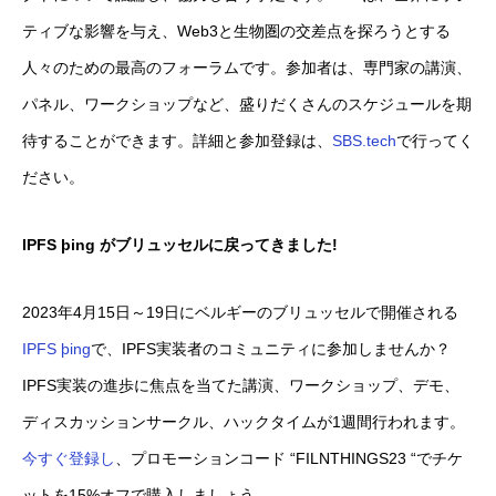
ティブな影響を与え、Web3と生物圏の交差点を探ろうとする
人々のための最高のフォーラムです。参加者は、専門家の講演、
パネル、ワークショップなど、盛りだくさんのスケジュールを期
待することができます。詳細と参加登録は、
SBS.tech
で行ってく
ださい。
IPFS þing がブリュッセルに戻ってきました!
2023年4月15日～19日にベルギーのブリュッセルで開催される
IPFS þing
で、IPFS実装者のコミュニティに参加しませんか？
IPFS実装の進歩に焦点を当てた講演、ワークショップ、デモ、
ディスカッションサークル、ハックタイムが1週間行われます。
今すぐ登録し
、プロモーションコード “FILNTHINGS23 “でチケ
ットを15%オフで購入しましょう。