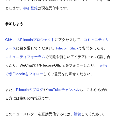
とします。
参加登録
は現在受付中です。
参加しよう
GitHubのFilecoinプロジェクト
にアクセスして、
コミュニティリ
ソース
に目を通してください。
Filecoin Slack
で質問をしたり、
コミュニティフォーラム
で問題や新しいアイデアについて話し合
ったり、WeChatで@Filecoin-Officialをフォローしたり、
Twitter
で@Filecoinをフォロー
してご意見をお寄せください。
また、
Filecoinのブログ
や
YouTubeチャンネル
も、これから始め
る方には絶好の情報源です。
このニュースレターを直接受信するには、
購読
してください。