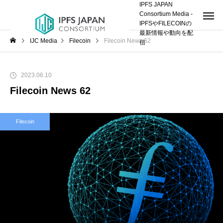
IPFS JAPAN
Consortium Media -
IPFSやFILECOINの
最新情報や動向を配
IJC Media
Filecoin
Filecoin News 62
信
2023.06.10
Filecoin News 62
Filecoin