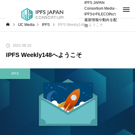
IPFS JAPAN
Consortium Media -
IPFSやFILECOINの
最新情報や動向を配
IJC Media
IPFS
IPFS Weekly148へようこそ
信
2021.08.10
IPFS Weekly148へようこそ
IPFS