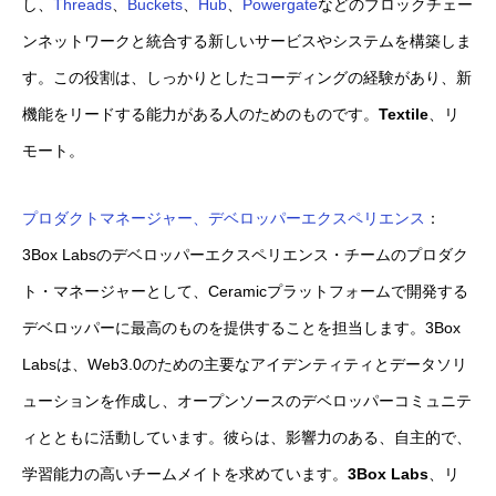
し、
Threads
、
Buckets
、
Hub
、
Powergate
などのブロックチェー
ンネットワークと統合する新しいサービスやシステムを構築しま
す。この役割は、しっかりとしたコーディングの経験があり、新
機能をリードする能力がある人のためのものです。
Textile
、リ
モート。
プロダクトマネージャー、デベロッパーエクスペリエンス
：
3Box Labsのデベロッパーエクスペリエンス・チームのプロダク
ト・マネージャーとして、Ceramicプラットフォームで開発する
デベロッパーに最高のものを提供することを担当します。3Box
Labsは、Web3.0のための主要なアイデンティティとデータソリ
ューションを作成し、オープンソースのデベロッパーコミュニテ
ィとともに活動しています。彼らは、影響力のある、自主的で、
学習能力の高いチームメイトを求めています。
3Box Labs
、リ