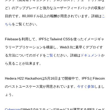
ど）のアップグレードと強力なユーザーフィードバックの収集が
目的です。80,000ドル以上の報酬が用意されています。詳細は
こ
ちら
をご覧ください。
Filebaseを利用して、IPFSとTailwind CSSを使ったイメージギャ
ラリーアプリケーションを構築し、Web3.0に素早くデプロイす
る方法についてのガイドを
ご覧
ください。詳細は
ドキュメント
か
ら見ることが出来ます。
Hedera H22 Hackathonは5月16日まで開催中で、IPFSとFilecoin
のベストユースケース賞が用意されています。
今すぐ参加
しまし
ょう。
Cybercon
のWeb3.0ホスティングサービスが運営するIPFSノード