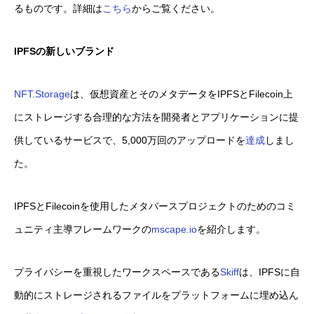
るものです。詳細は
こちら
からご覧ください。
IPFSの新しいブランド
NFT.Storage
は、仮想資産とそのメタデータをIPFSとFilecoin上
にストレージする合理的な方法を開発者とアプリケーションに提
供しているサービスで、5,000万回のアップロードを
達成
しまし
た。
IPFSとFilecoinを使用したメタバースプロジェクトのためのコミ
ュニティ主導フレームワークの
mscape.io
を紹介します。
プライバシーを重視したワークスペースである
Skiff
は、IPFSに自
動的にストレージされるファイルをプラットフォームに埋め込ん