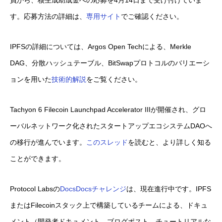
員から、核生成助成金への応募を4月14日まで受け付けていま
す。応募方法の詳細は、
専用サイト
でご確認ください。
IPFSの詳細については、Argos Open Techによる、Merkle
DAG、分散ハッシュテーブル、BitSwapプロトコルのバリエーシ
ョンを用いた
技術的解説
をご覧ください。
Tachyon 6 Filecoin Launchpad Accelerator IIIが開催され、グロ
ーバルネットワーク化されたスタートアップエコシステムDAOへ
の移行が進んでいます。
このスレッド
を読むと、より詳しく知る
ことができます。
Protocol Labsの
DocsDocsチャレンジ
は、現在進行中です。IPFS
またはFilecoinスタック上で構築しているチームによる、ドキュ
メント（開発者ドキュメント、ブログポスト、チュートリアルな