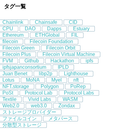
タグ一覧
Chainlink
Chainsafe
CID
CPU
DAO
Dapps
Estuary
Ethereum
ETHGlobal
FIL
filecoin
Filecoin Foundation
Filecoin Green
Filecoin Orbit
Filecoin Plus
Filecoin Virtual Machine
FVM
Github
Hackathon
ipfs
ipfsjapanconsortium
IPLD
Juan Benet
libp2p
Lighthouse
Lotus
MoNA
Myel
nft
NFT.storage
Polygon
PoRep
PoSt
Protocol Lab
Protocol Labs
Textile
Vivid Labs
WASM
Web2.0
web3.0
Zondax
ストレージプロバイダー
ファイルコイン
メタバース
分散型ストレージ