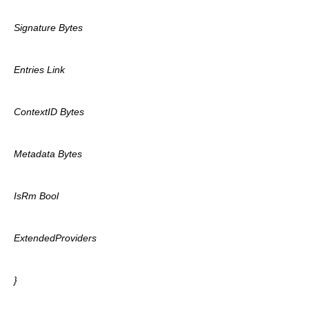
Signature Bytes
Entries Link
ContextID Bytes
Metadata Bytes
IsRm Bool
ExtendedProviders
}