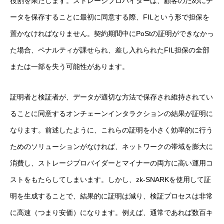
役割を果たします。ストレージプロバイダーは、顧客のためにデ
ータを保存することに最初に同意する際、FILという形で担保を
置かなければなりません。契約期間中にPoStの証明ができなかっ
た場合、ペナルティが課せられ、差し入れられたFIL担保の全部
または一部を失う可能性があります。
証明者と検証者が、データが適切な方法で保存され維持されてい
ることに同意するオンチェーンインタラクションの結果が証明に
なります。前述したように、これらの証明を小さく効率的に行う
ためのソリューションがなければ、ネットワークの帯域を膨大に
消費し、ストレージプロバイダーとマイナーの両方に高い運用コ
ストをもたらしてしまいます。しかし、zk-SNARKを使用して証
明を生成することで、結果的に証明は減り、検証プロセスは非常
に高速（つまり安価）になります。例えば、通常であれば数百キ