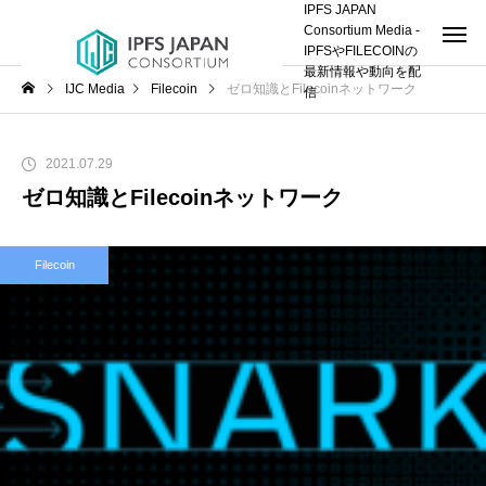
IPFS JAPAN
Consortium Media -
IPFSやFILECOINの
最新情報や動向を配
IJC Media
Filecoin
ゼロ知識とFilecoinネットワーク
信
2021.07.29
ゼロ知識とFilecoinネットワーク
Filecoin