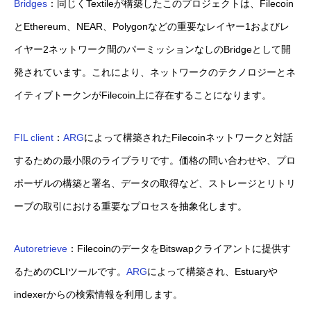
Bridges
：同じくTextileが構築したこのプロジェクトは、Filecoin
とEthereum、NEAR、Polygonなどの重要なレイヤー1およびレ
イヤー2ネットワーク間のパーミッションなしのBridgeとして開
発されています。これにより、ネットワークのテクノロジーとネ
イティブトークンがFilecoin上に存在することになります。
FIL client
：
ARG
によって構築されたFilecoinネットワークと対話
するための最小限のライブラリです。価格の問い合わせや、プロ
ポーザルの構築と署名、データの取得など、ストレージとリトリ
ーブの取引における重要なプロセスを抽象化します。
Autoretrieve
：FilecoinのデータをBitswapクライアントに提供す
るためのCLIツールです。
ARG
によって構築され、Estuaryや
indexerからの検索情報を利用します。