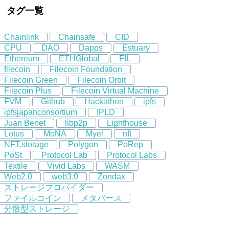
タグ一覧
Chainlink
Chainsafe
CID
CPU
DAO
Dapps
Estuary
Ethereum
ETHGlobal
FIL
filecoin
Filecoin Foundation
Filecoin Green
Filecoin Orbit
Filecoin Plus
Filecoin Virtual Machine
FVM
Github
Hackathon
ipfs
ipfsjapanconsortium
IPLD
Juan Benet
libp2p
Lighthouse
Lotus
MoNA
Myel
nft
NFT.storage
Polygon
PoRep
PoSt
Protocol Lab
Protocol Labs
Textile
Vivid Labs
WASM
Web2.0
web3.0
Zondax
ストレージプロバイダー
ファイルコイン
メタバース
分散型ストレージ