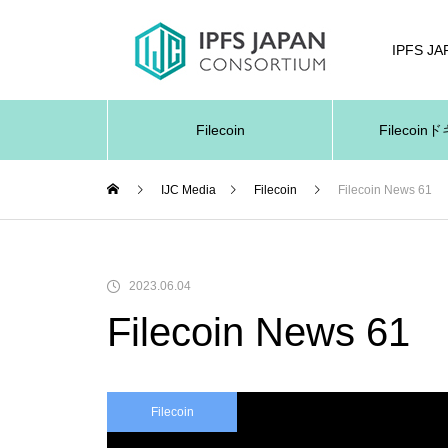
IPFS J
Filecoin
Filecoi
IJC Media
Filecoin
Filecoin News 61
2023.06.04
Filecoin News 61
Filecoin