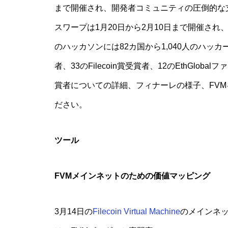
まで開催され、開発者コミュニティの圧倒的な支持
スワープは1月20日から2月10日まで開催さ
のハッカソンには82カ国から1,040人のハッ
者、33のFilecoin賞受賞者、12のEthGl
賞者についての詳細、フィナーレの様子、FV
ださい。
ツール
FVMメインネットのための価値マッピング
3月14日の
Filecoin Virtual Machine
のメインネ