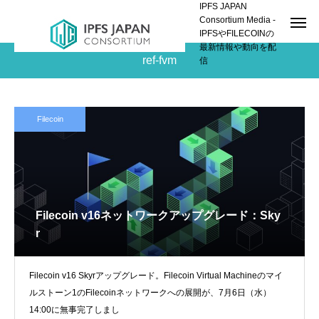
IPFS JAPAN
Consortium Media -
IPFSやFILECOINの
最新情報や動向を配
ref-fvm
信
Filecoin
Filecoin v16ネットワークアップグレード：Sky
r
Filecoin v16 Skyrアップグレード。Filecoin Virtual Machineのマイ
ルストーン1のFilecoinネットワークへの展開が、7月6日（水）
14:00に無事完了しまし