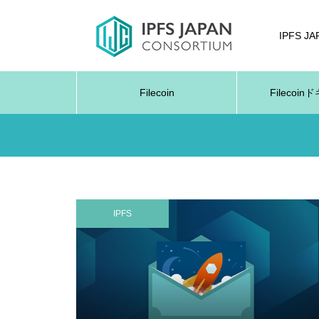
IPFS J
Filecoin
Filecoi
IPFS