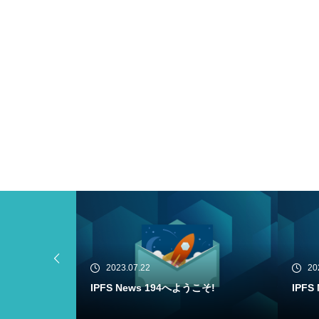
2023.07.20
20
こそ!
IPFS News 193へようこそ!
Filec