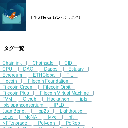
IPFS News 171へようこそ!
タグ一覧
Chainlink
Chainsafe
CID
CPU
DAO
Dapps
Estuary
Ethereum
ETHGlobal
FIL
filecoin
Filecoin Foundation
Filecoin Green
Filecoin Orbit
Filecoin Plus
Filecoin Virtual Machine
FVM
Github
Hackathon
ipfs
ipfsjapanconsortium
IPLD
Juan Benet
libp2p
Lighthouse
Lotus
MoNA
Myel
nft
NFT.storage
Polygon
PoRep