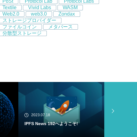
PoSt
Protocol Lab
Protocol Labs
Textile
Vivid Labs
WASM
Web2.0
web3.0
Zondax
ストレージプロバイダー
ファイルコイン
メタバース
分散型ストレージ
2023.07.18
2023.07.16
Filecoin Virtual Machine (FVM) Buil
IPFS News
der Cohortがメインネットにローンチ