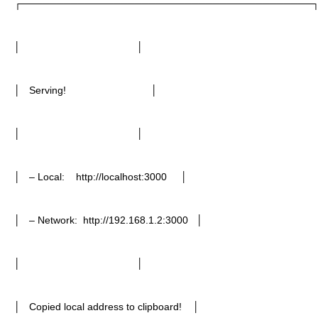
┌─────────────────────────────────────────
│ │
│ Serving! │
│ │
│ – Local: http://localhost:3000 │
│ – Network: http://192.168.1.2:3000 │
│ │
│ Copied local address to clipboard! │