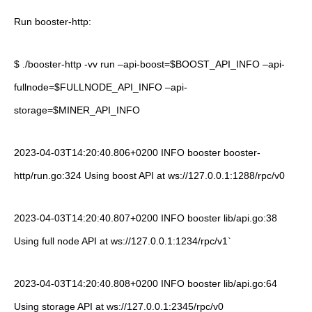
Run booster-http:
$ ./booster-http -vv run –api-boost=$BOOST_API_INFO –api-
fullnode=$FULLNODE_API_INFO –api-
storage=$MINER_API_INFO
2023-04-03T14:20:40.806+0200 INFO booster booster-
http/run.go:324 Using boost API at ws://127.0.0.1:1288/rpc/v0
2023-04-03T14:20:40.807+0200 INFO booster lib/api.go:38
Using full node API at ws://127.0.0.1:1234/rpc/v1`
2023-04-03T14:20:40.808+0200 INFO booster lib/api.go:64
Using storage API at ws://127.0.0.1:2345/rpc/v0