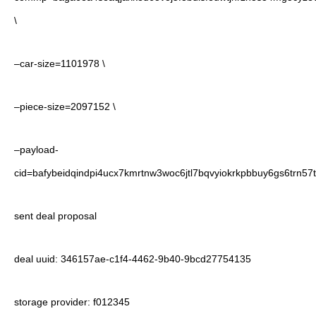
\
–car-size=1101978 \
–piece-size=2097152 \
–payload-
cid=bafybeidqindpi4ucx7kmrtnw3woc6jtl7bqvyiokrkpbbuy6gs6trn57
sent deal proposal
deal uuid: 346157ae-c1f4-4462-9b40-9bcd27754135
storage provider: f012345