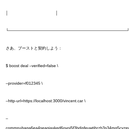
│ │
└─────────────────────────────────────────
さあ、ブーストと契約しよう：
$ boost deal –verified=false \
–provider=f012345 \
–http-url=https://localhost:3000/vincent.car \
–
commp=baga6ea4seaqjaxked6ovoj5f3bdisfeuwtjhrzh3s34mg5cyzev