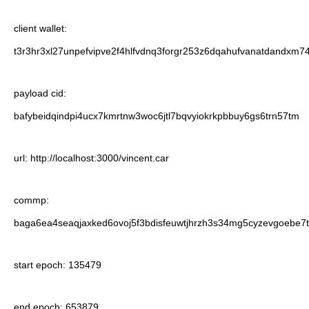
client wallet:
t3r3hr3xl27unpefvipve2f4hlfvdnq3forgr253z6dqahufvanatdandxm7
payload cid:
bafybeidqindpi4ucx7kmrtnw3woc6jtl7bqvyiokrkpbbuy6gs6trn57tm
url: http://localhost:3000/vincent.car
commp:
baga6ea4seaqjaxked6ovoj5f3bdisfeuwtjhrzh3s34mg5cyzevgoebe7t
start epoch: 135479
end epoch: 653879