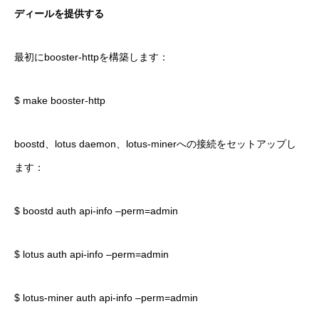
ディールを提供する
最初にbooster-httpを構築します：
$ make booster-http
boostd、lotus daemon、lotus-minerへの接続をセットアップし
ます：
$ boostd auth api-info –perm=admin
$ lotus auth api-info –perm=admin
$ lotus-miner auth api-info –perm=admin