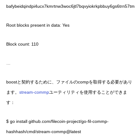
bafybeidqindpi4ucx7kmrtnw3woc6jtl7bqvyiokrkpbbuy6gs6trn57tm
Root blocks present in data: Yes
Block count: 110
…
boostと契約するために、ファイルのcompを取得する必要があり
ます。
stream-commp
ユーティリティを使用することができま
す：
$ go install github.com/filecoin-project/go-fil-commp-
hashhash/cmd/stream-commp@latest