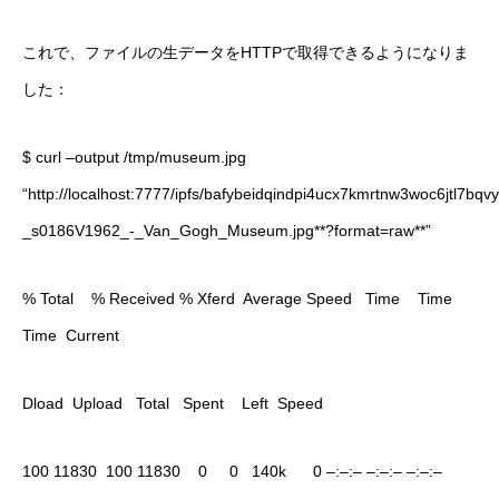
これで、ファイルの生データをHTTPで取得できるようになりま
した：
$ curl –output /tmp/museum.jpg
“http://localhost:7777/ipfs/bafybeidqindpi4ucx7kmrtnw3woc6jtl7
_s0186V1962_-_Van_Gogh_Museum.jpg**?format=raw**”
% Total % Received % Xferd Average Speed Time Time
Time Current
Dload Upload Total Spent Left Speed
100 11830 100 11830 0 0 140k 0 –:–:– –:–:– –:–:–