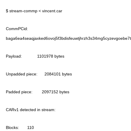
$ stream-commp < vincent.car
CommPCid:
baga6ea4seaqjaxked6ovoj5f3bdisfeuwtjhrzh3s34mg5cyzevgoebe7t
Payload: 1101978 bytes
Unpadded piece: 2084101 bytes
Padded piece: 2097152 bytes
CARv1 detected in stream:
Blocks: 110