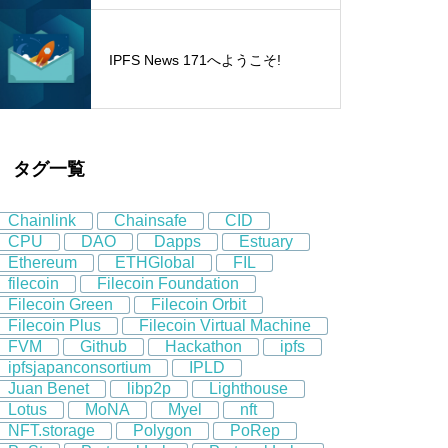
IPFS News 171へようこそ!
タグ一覧
Chainlink
Chainsafe
CID
CPU
DAO
Dapps
Estuary
Ethereum
ETHGlobal
FIL
filecoin
Filecoin Foundation
Filecoin Green
Filecoin Orbit
Filecoin Plus
Filecoin Virtual Machine
FVM
Github
Hackathon
ipfs
ipfsjapanconsortium
IPLD
Juan Benet
libp2p
Lighthouse
Lotus
MoNA
Myel
nft
NFT.storage
Polygon
PoRep