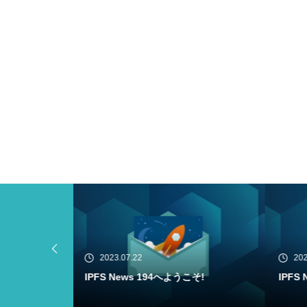
2023.07.20
20
こそ!
IPFS News 193へようこそ!
Filec