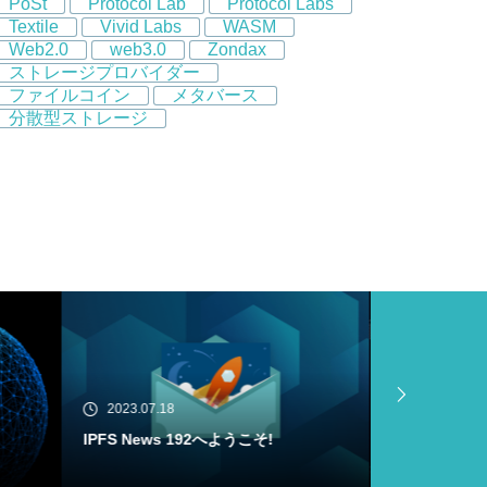
PoSt
Protocol Lab
Protocol Labs
Textile
Vivid Labs
WASM
Web2.0
web3.0
Zondax
ストレージプロバイダー
ファイルコイン
メタバース
分散型ストレージ
2023.07.18
2023.07.16
Filecoin Virtual Machine (FVM) Buil
IPFS News
der Cohortがメインネットにローンチ