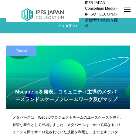
IPFS JAPAN
Consortium Media -
IPFSやFILECOINの
最新情報や動向を配
Sandbox
信
Filecoin
Mscape.ioを発表。コミュニティ主導のメタバ
ースランドスケープフレームワーク及びマップ
メタバースは、Web3.0プロジェクトチームのユースケースを導く、
有望な舞台として登場しました。メタバースは、かつて異なるコミ
ュニティ間でサイロ化されていた技術を利用し、ますますデジタル