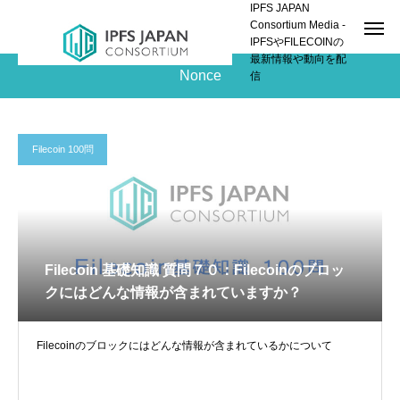
IPFS JAPAN
Consortium Media -
IPFSやFILECOINの
最新情報や動向を配
Nonce
信
Filecoin 100問
Filecoin 基礎知識 質問７０：Filecoinのブロッ
クにはどんな情報が含まれていますか？
Filecoinのブロックにはどんな情報が含まれているかについて