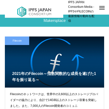
IPFS JAPAN
Consortium Media -
IPFSやFILECOINの
最新情報や動向を配
Makersplace
信
Filecoin
2021年のFilecoin～指数関数的な成長を遂げた1
年を振り返る～
Filecoinのネットワークは、世界中の3,600以上のストレージプロバ
イダーの協力により、合計で14EiB以上のストレージ容量を突破し
ました。また、7,000人のFilecoin開発者のコミュニ