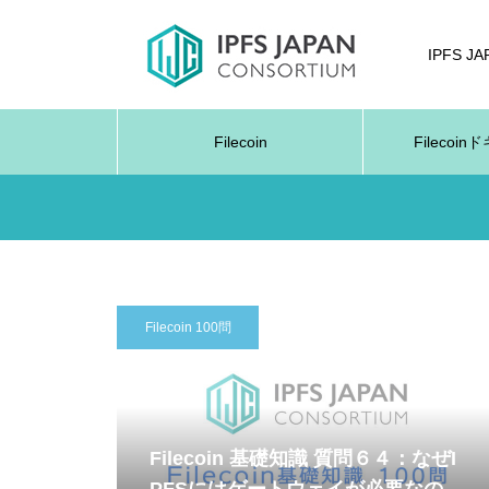
IPFS J
Filecoin
Filecoi
Filecoin 100問
Filecoin 基礎知識 質問６４：なぜI