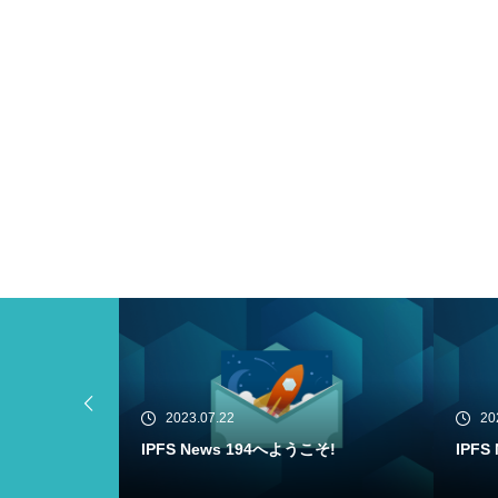
2023.07.20
20
こそ!
IPFS News 193へようこそ!
Filec