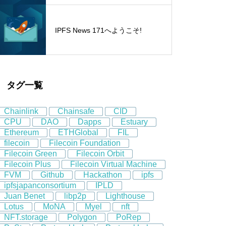
IPFS News 171へようこそ!
タグ一覧
Chainlink
Chainsafe
CID
CPU
DAO
Dapps
Estuary
Ethereum
ETHGlobal
FIL
filecoin
Filecoin Foundation
Filecoin Green
Filecoin Orbit
Filecoin Plus
Filecoin Virtual Machine
FVM
Github
Hackathon
ipfs
ipfsjapanconsortium
IPLD
Juan Benet
libp2p
Lighthouse
Lotus
MoNA
Myel
nft
NFT.storage
Polygon
PoRep