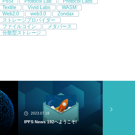
PoSt
Protocol Lab
Protocol Labs
Textile
Vivid Labs
WASM
Web2.0
web3.0
Zondax
ストレージプロバイダー
ファイルコイン
メタバース
分散型ストレージ
2023.07.18
2023.07.16
Filecoin Virtual Machine (FVM) Buil
IPFS News
der Cohortがメインネットにローンチ