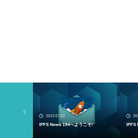
2023.07.20
20
こそ!
IPFS News 193へようこそ!
Filec