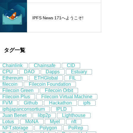
IPFS News 171へようこそ!
タグ一覧
Chainlink
Chainsafe
CID
CPU
DAO
Dapps
Estuary
Ethereum
ETHGlobal
FIL
filecoin
Filecoin Foundation
Filecoin Green
Filecoin Orbit
Filecoin Plus
Filecoin Virtual Machine
FVM
Github
Hackathon
ipfs
ipfsjapanconsortium
IPLD
Juan Benet
libp2p
Lighthouse
Lotus
MoNA
Myel
nft
NFT.storage
Polygon
PoRep