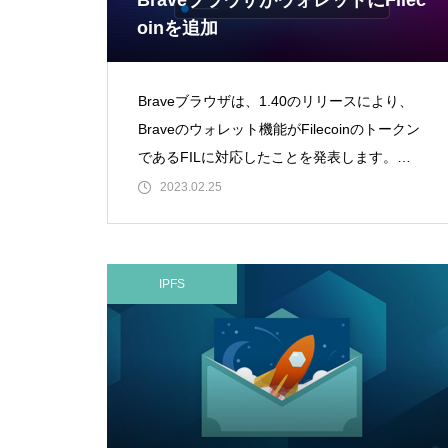
BraveブラウザがウォレットにFilec
oinを追加
Braveブラウザは、1.40のリリースにより、
Braveのウォレット機能がFilecoinのトークン
であるFILに対応したことを発表します。
Braveの5600万人以上のユーザーは、ブラウ
2023.02.25
ザのウォ
IPFS