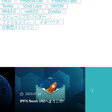
PoSt
Protocol Lab
Protocol Labs
Textile
Vivid Labs
WASM
Web2.0
web3.0
Zondax
ストレージプロバイダー
ファイルコイン
メタバース
分散型ストレージ
2023.07.18
2023.07.16
Filecoin Virtual Machine (FVM) Buil
IPFS News
der Cohortがメインネットにローンチ