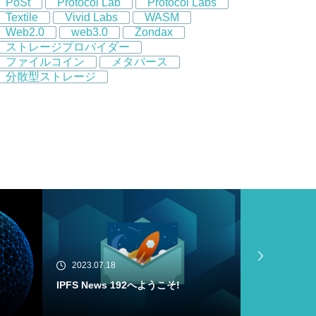
PoSt
Protocol Lab
Protocol Labs
Textile
Vivid Labs
WASM
Web2.0
web3.0
Zondax
ストレージプロバイダー
ファイルコイン
メタバース
分散型ストレージ
2023.07.18
2023.07.16
Filecoin Virtual Machine (FVM) Buil
IPFS News
der Cohortがメインネットにローンチ