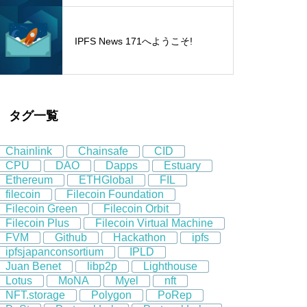
IPFS News 171へようこそ!
タグ一覧
Chainlink
Chainsafe
CID
CPU
DAO
Dapps
Estuary
Ethereum
ETHGlobal
FIL
filecoin
Filecoin Foundation
Filecoin Green
Filecoin Orbit
Filecoin Plus
Filecoin Virtual Machine
FVM
Github
Hackathon
ipfs
ipfsjapanconsortium
IPLD
Juan Benet
libp2p
Lighthouse
Lotus
MoNA
Myel
nft
NFT.storage
Polygon
PoRep