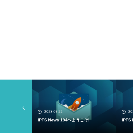
2023.07.20
20
こそ!
IPFS News 193へようこそ!
Filec