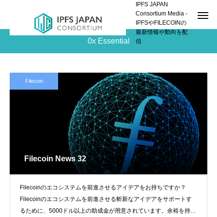
IPFS JAPAN
Consortium Media -
IPFSやFILECOINの
最新情報や動向を配
0x Essential
信
Filecoin
Filecoin News 32
Filecoinのエコシステムを前進させるアイデアをお持ちですか？
Filecoinのエコシステムを前進させる斬新なアイデアをサポートす
るために、5000ドル以上の助成金が用意されています。余裕を持っ