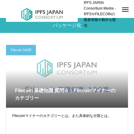
IPFS JAPAN
Consortium Media -
IPFSやFILECOINの
最新情報や動向を配
パッケージ化
信
Filecoin 100問
Filecoin 基礎知識 質問８：Filecoinマイナーの
カテゴリー
Filecoinマイナーのカテゴリーとは。また具体的な分類とは。