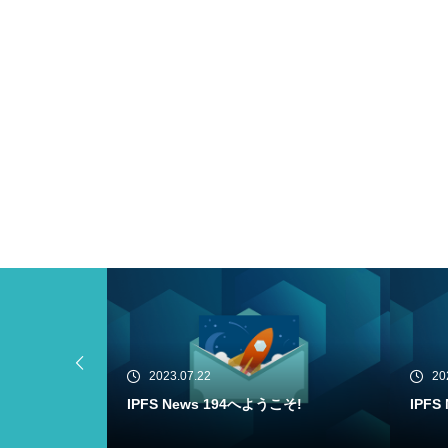
2023.07.20
20
こそ!
IPFS News 193へようこそ!
Filec