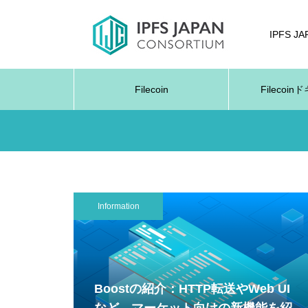
IPFS J
Filecoin
Filecoi
Information
Boostの紹介：HTTP転送やWeb UI