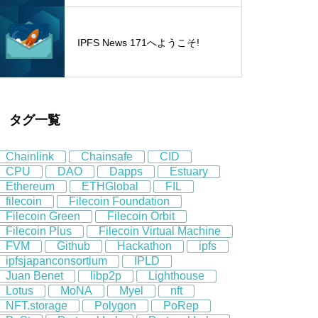
IPFS News 171へようこそ!
タグ一覧
Chainlink
Chainsafe
CID
CPU
DAO
Dapps
Estuary
Ethereum
ETHGlobal
FIL
filecoin
Filecoin Foundation
Filecoin Green
Filecoin Orbit
Filecoin Plus
Filecoin Virtual Machine
FVM
Github
Hackathon
ipfs
ipfsjapanconsortium
IPLD
Juan Benet
libp2p
Lighthouse
Lotus
MoNA
Myel
nft
NFT.storage
Polygon
PoRep