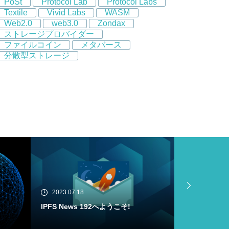
PoSt
Protocol Lab
Protocol Labs
Textile
Vivid Labs
WASM
Web2.0
web3.0
Zondax
ストレージプロバイダー
ファイルコイン
メタバース
分散型ストレージ
2023.07.18
2023.07.16
Filecoin Virtual Machine (FVM) Buil
IPFS News
der Cohortがメインネットにローンチ